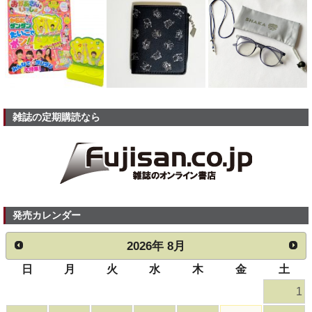
雑誌の定期購読なら
発売カレンダー
2026
年
8月
日
月
火
水
木
金
土
1