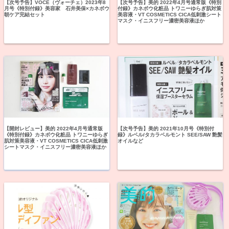
【次号予告】VOCE（ヴォーチェ）2023年8
【次号予告】美的 2022年4月号通常版《特別
月号《特別付録》美容家 石井美保×カネボウ
付録》カネボウ化粧品 トワニーゆらぎ肌対策
朝ケア完結セット
美容液・VT COSMETICS CICA低刺激シート
マスク・イニスフリー濃密美容液ほか
【開封レビュー】美的 2022年4月号通常版
【次号予告】美的 2021年10月号《特別付
《特別付録》カネボウ化粧品 トワニーゆらぎ
録》ルベル/タカラベルモント SEE/SAW 艶髪
肌対策美容液・VT COSMETICS CICA低刺激
オイルなど
シートマスク・イニスフリー濃密美容液ほか