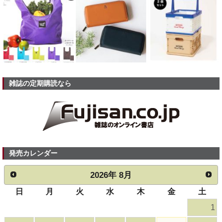
雑誌の定期購読なら
発売カレンダー
2026
年
8月
日
月
火
水
木
金
土
1