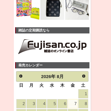
雑誌の定期購読なら
発売カレンダー
2026
年
8月
日
月
火
水
木
金
土
1
2
3
4
5
6
7
8