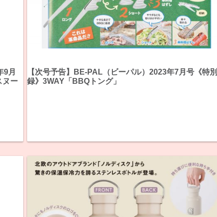
年9月
【次号予告】BE-PAL（ビーパル）2023年7月号《特
スヌー
録》3WAY「BBQトング」