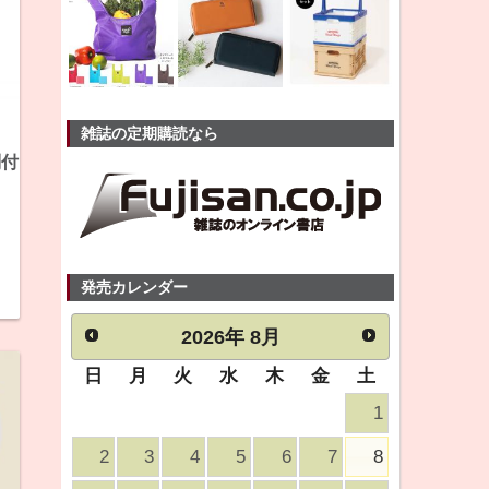
雑誌の定期購読なら
別付
発売カレンダー
2026
年
8月
日
月
火
水
木
金
土
1
2
3
4
5
6
7
8