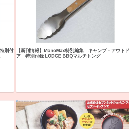
《特別付
【新刊情報】MonoMax特別編集 キャンプ・アウト
L
ア 特別付録 LODGE BBQマルチトング