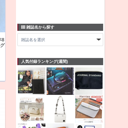
雑誌名から探す
年8
災グ
リ
人気付録ランキング(週間)