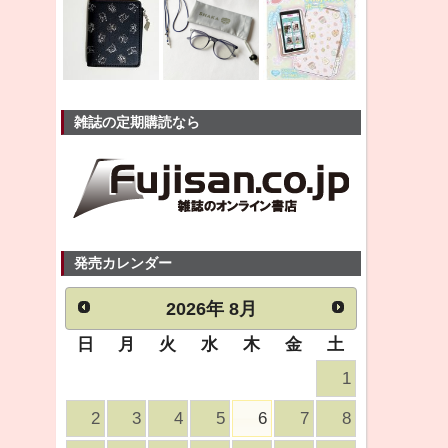
雑誌の定期購読なら
発売カレンダー
2026
年
8月
日
月
火
水
木
金
土
1
2
3
4
5
6
7
8