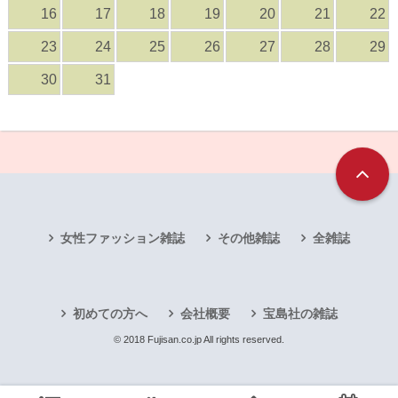
16
17
18
19
20
21
22
23
24
25
26
27
28
29
30
31
女性ファッション雑誌
その他雑誌
全雑誌
初めての方へ
会社概要
宝島社の雑誌
© 2018 Fujisan.co.jp All rights reserved.