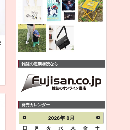
2
雑誌の定期購読なら
発売カレンダー
2026
年
8月
日
月
火
水
木
金
土