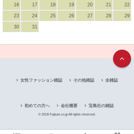
16
17
18
19
20
21
22
23
24
25
26
27
28
29
30
31
女性ファッション雑誌
その他雑誌
全雑誌
初めての方へ
会社概要
宝島社の雑誌
© 2018 Fujisan.co.jp All rights reserved.