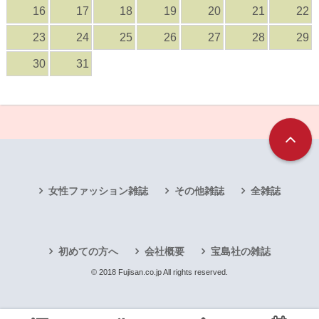
16
17
18
19
20
21
22
23
24
25
26
27
28
29
30
31
女性ファッション雑誌
その他雑誌
全雑誌
初めての方へ
会社概要
宝島社の雑誌
© 2018 Fujisan.co.jp All rights reserved.