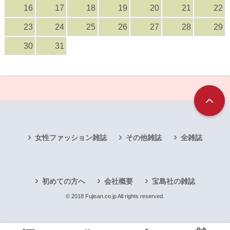
16
17
18
19
20
21
22
23
24
25
26
27
28
29
30
31
女性ファッション雑誌
その他雑誌
全雑誌
初めての方へ
会社概要
宝島社の雑誌
© 2018 Fujisan.co.jp All rights reserved.