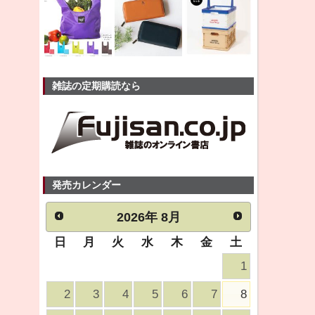
雑誌の定期購読なら
発売カレンダー
2026
年
8月
日
月
火
水
木
金
土
1
2
3
4
5
6
7
8