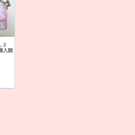
し２
購入開