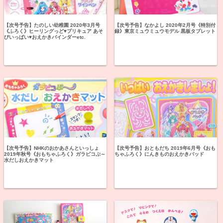
【次号予告】たのしい幼稚園 2020年3月号
【次号予告】なかよし 2020年2月号《特別付
《ふろく》ヒーリングっど♥プリキュア あそ
録》東京ミュウミュウモデル 黒板タブレット
びいっぱい♥おえかきバインダーetc.
【次号予告】NHKのおかあさんといっしょ
【次号予告】おともだち 2019年6月号《おも
2019年秋号《おもちゃふろく》ガラピコぷ～
ちゃふろく》にんきものおえかきパッド
水だしおえかきマット