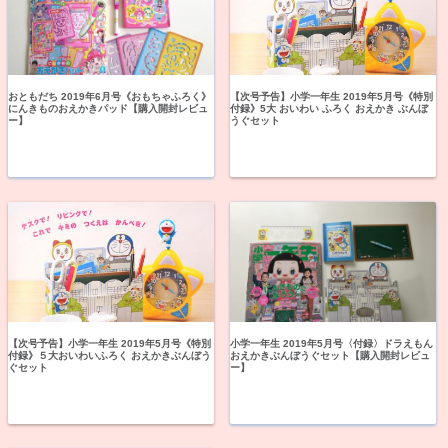
おともだち 2019年6月号《おもちゃふろく》
【次号予告】小学一年生 2019年5月号《特別
にんきものおえかきパッド【購入開封レビュ
付録》5大 おいわい ふろく おえかき ぶんぼ
ー】
うぐセット
【次号予告】小学一年生 2019年5月号《特別
小学一年生 2019年5月号〈付録〉ドラえもん
付録》５大おいわいふろく おえかきぶんぼう
おえかきぶんぼうぐセット【購入開封レビュ
ぐセット
ー】