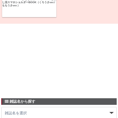
し活スマホショルダーBOOK（くろうさver./
ももうさver.）
雑誌名から探す