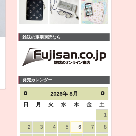
雑誌の定期購読なら
発売カレンダー
2026
年
8月
日
月
火
水
木
金
土
1
2
3
4
5
6
7
8