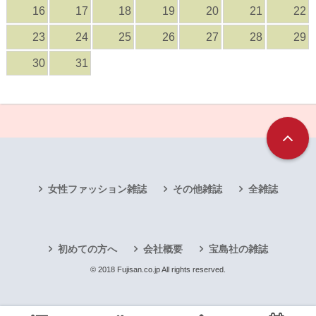
16
17
18
19
20
21
22
23
24
25
26
27
28
29
30
31
女性ファッション雑誌
その他雑誌
全雑誌
初めての方へ
会社概要
宝島社の雑誌
© 2018 Fujisan.co.jp All rights reserved.