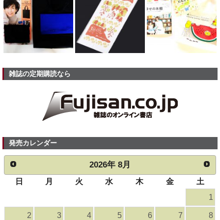
雑誌の定期購読なら
発売カレンダー
2026
年
8月
日
月
火
水
木
金
土
1
2
3
4
5
6
7
8