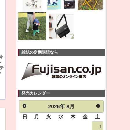
雑誌の定期購読なら
号
レ
キテ
ク
発売カレンダー
2026
年
8月
日
月
火
水
木
金
土
1