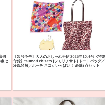
増刊
【次号予告】大人のおしゃれ手帖 2025年10月号《特
3点セ
付録》tsumori chisato [ツモリチサト] トートバッグ
冷風呂敷／ポーチ ネコがいっぱい！ 豪華3点セット