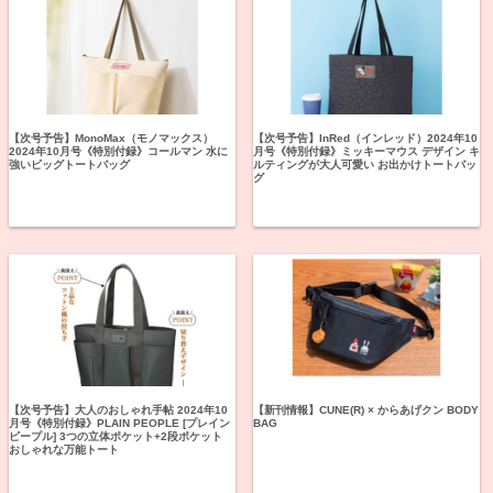
【次号予告】MonoMax（モノマックス）
【次号予告】InRed（インレッド）2024年10
2024年10月号《特別付録》コールマン 水に
月号《特別付録》ミッキーマウス デザイン キ
強いビッグトートバッグ
ルティングが大人可愛い お出かけトートバッ
グ
【次号予告】大人のおしゃれ手帖 2024年10
【新刊情報】CUNE(R) × からあげクン BODY
月号《特別付録》PLAIN PEOPLE [プレイン
BAG
ピープル] 3つの立体ポケット+2段ポケット
おしゃれな万能トート