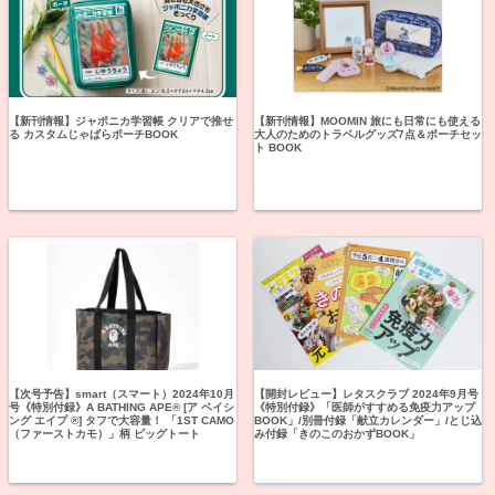
【新刊情報】ジャポニカ学習帳 クリアで推せ
【新刊情報】MOOMIN 旅にも日常にも使える
る カスタムじゃばらポーチBOOK
大人のためのトラベルグッズ7点＆ポーチセッ
ト BOOK
【次号予告】smart（スマート）2024年10月
【開封レビュー】レタスクラブ 2024年9月号
号《特別付録》A BATHING APE® [ア ベイシ
《特別付録》「医師がすすめる免疫力アップ
ング エイプ ®] タフで大容量！ 「1ST CAMO
BOOK」/別冊付録「献立カレンダー」/とじ込
（ファーストカモ）」柄 ビッグトート
み付録「きのこのおかずBOOK」