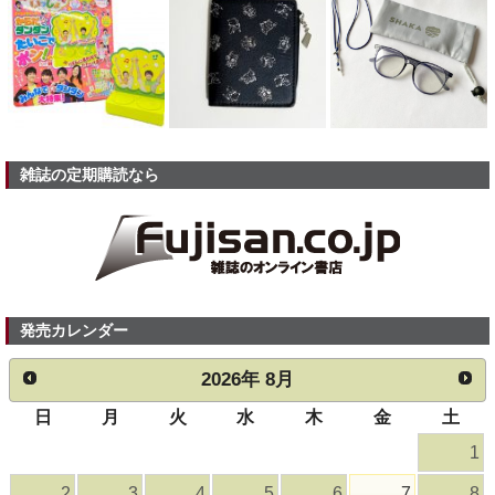
雑誌の定期購読なら
発売カレンダー
2026
年
8月
日
月
火
水
木
金
土
1
2
3
4
5
6
7
8