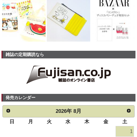
雑誌の定期購読なら
発売カレンダー
2026
年
8月
日
月
火
水
木
金
土
1