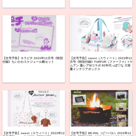
【次号予告】キラピチ 2023年12月号《特別
【次号予告】sweet（スウィート）2023年12
付録》ちいかわスケジュール帳セット
月号《特別付録》FURFUR（ファーファ）×マ
ムアン 激レアWコラボ 80年代っぽ♡な 大容
量インテリアボックス
【次号予告】sweet（スウィート）2023年12
【次号予告】BE-PAL（ビーパル）2023年12