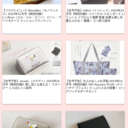
【フラゲレビュー】MonoMax（モノマック
【次号予告】InRed（インレッド）2023年12
ス）2023年12月号《特別付録》
月号《特別付録》ジャーナル スタンダード レ
L.L.Bean（エル・エル・ビーン） ビーン・ブ
リューム イヴルルド遙華 監修 金運も推し活
ーツモチーフ クッションブランケット
運も上がる！ 開運！ 三つ折り財布
【次号予告】steady.（ステディ）2023年12
【次号予告】大人のおしゃれ手帖 2023年12
月号《特別付録》推し活にも使える！ スヌー
月号《特別付録》KEI Hayama PLUS（ケイ
ピー じゃばらミニ財布
ハヤマ プリュス）たっぷり入る大容量！ ビッ
グバッグ＆ポーチセット