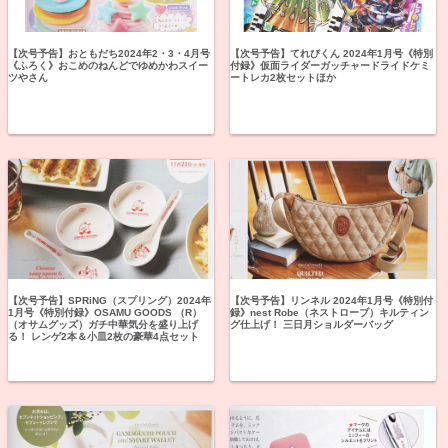
【次号予告】おともだち2024年2・3・4月号
【次号予告】てれびくん 2024年1月号《特別
《ふろく》おこめのねんどでゆめかわスイー
付録》仮面ライダーガッチャードライドケミ
ツやさん
ートレカ2枚セットほか
【次号予告】SPRiNG（スプリング）2024年
【次号予告】リンネル 2024年1月号《特別付
1月号《特別付録》OSAMU GOODS （R）
録》nest Robe（ネストローブ）キルティン
（オサムグッズ）ガチ中華気分を盛り上げ
グ仕上げ！ 三日月ショルダーバッグ
る！ レンゲ2本＆小皿2枚の豪華4点セット