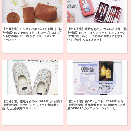
【次号予告】リンネル 2024年1月号増刊《特
【次号予告】素敵なあの人 2024年1月号《特
別付録》nest Robe（ネストローブ）エレガ
別付録》miffy （ミッフィー） ミッフィーと
ントな本格レザー調 がま口ポーチ&スマート
ロゴは刺しゅう！ 爪と顔のお手入れはお任
ウォレット
せ！ 身だしなみ8点セット
【次号予告】素敵なあの人 2024年1月号増刊
【次号予告】美ST（ビスト）2024年1月号
《特別付録》miffy（ミッフィー）超軽量！
《特別付録》東洋炭酸研究所の炭酸ガス入浴
折りたたみ携帯スリッパ
剤＆DROASのグロッシーシャントリ