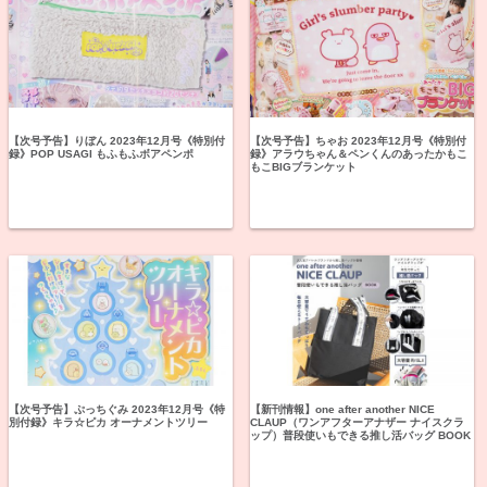
【次号予告】りぼん 2023年12月号《特別付
【次号予告】ちゃお 2023年12月号《特別付
録》POP USAGI もふもふボアペンポ
録》アラウちゃん＆ペンくんのあったかもこ
もこBIGブランケット
【次号予告】ぷっちぐみ 2023年12月号《特
【新刊情報】one after another NICE
別付録》キラ☆ピカ オーナメントツリー
CLAUP（ワンアフターアナザー ナイスクラ
ップ）普段使いもできる推し活バッグ BOOK