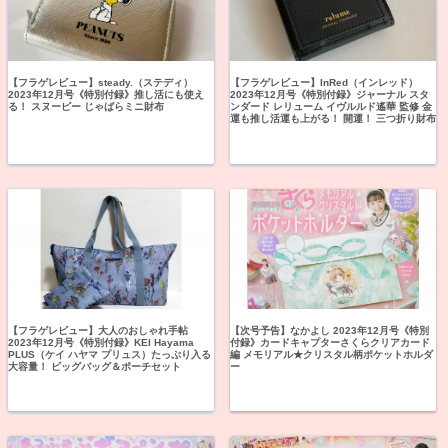
【フラゲレビュー】steady.（ステディ）
【フラゲレビュー】InRed（インレッド）
2023年12月号《特別付録》推し活にも使え
2023年12月号《特別付録》ジャーナル スタ
る！ スヌーピー じゃばらミニ財布
ンダード レリューム イヴルルド遙華 監修 金
運も推し活運も上がる！ 開運！ 三つ折り財布
【フラゲレビュー】大人のおしゃれ手帖
【次号予告】なかよし 2023年12月号《特別
2023年12月号《特別付録》KEI Hayama
付録》カードキャプターさくらクリアカード
PLUS（ケイ ハヤマ プリュス）たっぷり入る
編 メモリアル★クリスタル柄ポケットホルダ
大容量！ ビッグバッグ＆ポーチセット
ー