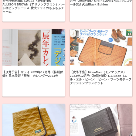
月号増刊otona SWEET《特別付録》
月号《特別付録》GRIP SWANY×BE-PALスチ
ALLISON BROWN（アリソンブラウン）ハー
ール焚き火台Black Edition
ト柄ビッグトート＆ 愛犬ララミのもふもふチ
ャーム
【次号予告】サライ 2023年12月号《特別付
【次号予告】MonoMax（モノマックス）
録》日本美術「辰年」カレンダー2024年
2023年12月号《特別付録》L.L.Bean（エ
ル・エル・ビーン） ビーン・ブーツモチーフ
クッションブランケット