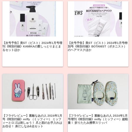
【次号予告】美ST（ビスト）2024年1月号増
【次号予告】美ST（ビスト）2024年1月号特
刊《特別付録》KAMIKAの髪しっとりまとま
別号《特別付録》BOTANIST（ボタニスト）
るセットほか
のヘアマスクほか
【フラゲレビュー】素敵なあの人 2024年1月
【フラゲレビュー】素敵なあの人 2024年1月
号《特別付録》miffy （ミッフィー） ミッフ
号増刊《特別付録》miffy（ミッフィー）超軽
ィーとロゴは刺しゅう！ 爪と顔のお手入れは
量！ 折りたたみ携帯スリッパ
お任せ！ 身だしなみ8点セット