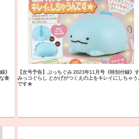
付録》
【次号予告】ぷっちぐみ 2023年11月号《特別付録》
まな食
みっコぐらし とかげがつくえの上をキレイにしちゃう
です★