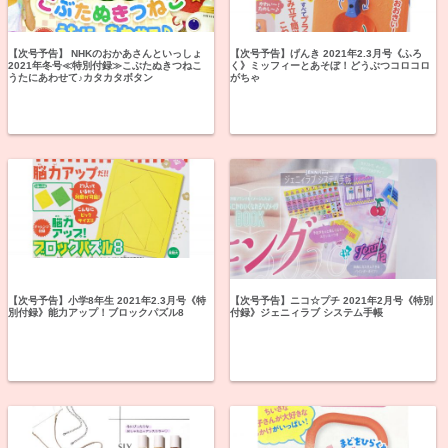
【次号予告】 NHKのおかあさんといっしょ
【次号予告】げんき 2021年2.3月号《ふろ
2021年冬号≪特別付録≫こぶたぬきつねこ
く》ミッフィーとあそぼ！どうぶつコロコロ
うたにあわせて♪カタカタボタン
がちゃ
【次号予告】小学8年生 2021年2.3月号《特
【次号予告】ニコ☆プチ 2021年2月号《特別
別付録》能力アップ！ブロックパズル8
付録》ジェニィラブ システム手帳