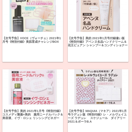
【次号予告】VOCE（ヴォーチェ）2021年1
【次号予告】美的 2021年1月号付録違い版
月号《特別付録》美肌育成チャレンジBOX
《特別付録》アベンヌ名品ハンドクリーム＆
花王ピュアン シャンプー＆コンディショナー
【次号予告】美的 2021年1月号《特別付録》
【次号予告】MAQUIA（マキア）2021年1月
コスメディ製薬×美的 薬用ニードルパック＆
号ラデュレ版《特別付録》レ・メルヴェイユ
美容液、イヴ・ロシェ リンシングビネガー
ーズ ラデュレ スケジュール ダイアリー
2021＆ポーラB.A