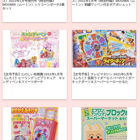
ズ）2021年1月号増刊号《特別付録》
ズ）2021年1月号《特別付録》MOOMIN（ム
MOOMIN（ムーミン）シリコーンポーチ2個
ーミン）刺繍ワッペン付きボアポシェット
セット
【次号予告】たのしい幼稚園 2021年1月号
【次号予告】テレビマガジン 2021年1月号
《ふろく》ヒーリングっどプリキュア キャ
《ふろく》仮面ライダーセイバーのライダー
ンディペン＆スイーツポーチ
キックダーツ＆スーパーヒーローかるた