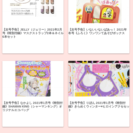
【次号予告】JELLY（ジェリー）2021年2月
【次号予告】いないいないばあっ！ 2021年
号《特別付録》マスクストラップ2本＆ネイル
冬号《ふろく》ワンワンてあそびボックス
6本セット
【次号予告】なかよし 2021年1月号《特別付
【次号予告】りぼん 2021年1月号《特別付
録》SHAMAN KING（シャーマンキング）オ
録》きらめくウィンター♥ヒロインアクセセッ
リジナルエコバッグ
ト