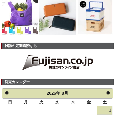
雑誌の定期購読なら
発売カレンダー
2026
年
8月
日
月
火
水
木
金
土
1