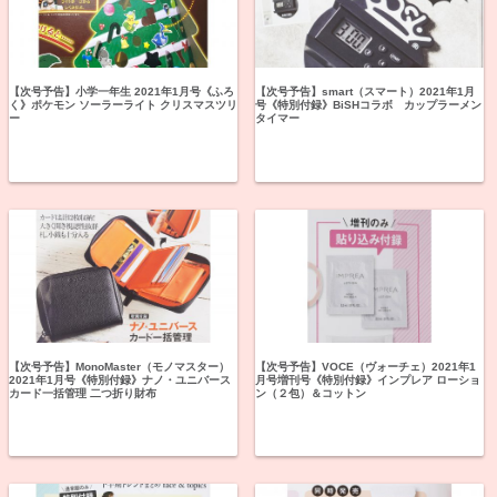
【次号予告】小学一年生 2021年1月号《ふろ
【次号予告】smart（スマート）2021年1月
く》ポケモン ソーラーライト クリスマスツリ
号《特別付録》BiSHコラボ カップラーメン
ー
タイマー
【次号予告】MonoMaster（モノマスター）
【次号予告】VOCE（ヴォーチェ）2021年1
2021年1月号《特別付録》ナノ・ユニバース
月号増刊号《特別付録》インプレア ローショ
カード一括管理 二つ折り財布
ン（２包）＆コットン