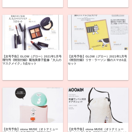
【次号予告】GLOW（グロー）2021年1月号
【次号予告】GLOW（グロー）2021年1月号
増刊号《特別付録》菊池美香子監修「大人の
《特別付録》リサ・ラーソン 猫のスマホ3点
マスクメイク」5点セット
セット
【次号予告】otona MUSE（オトナミュー
【次号予告】otona MUSE（オトナミュー