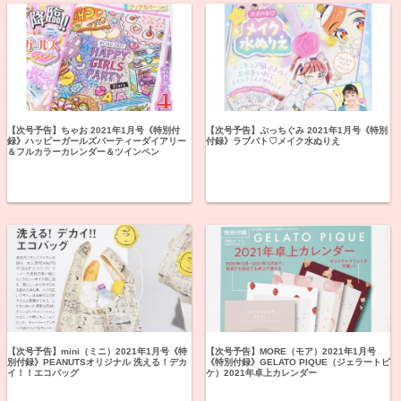
【次号予告】ちゃお 2021年1月号《特別付
【次号予告】ぷっちぐみ 2021年1月号《特別
録》ハッピーガールズパーティーダイアリー
付録》ラブパト♡メイク水ぬりえ
＆フルカラーカレンダー＆ツインペン
【次号予告】mini（ミニ）2021年1月号《特
【次号予告】MORE（モア）2021年1月号
別付録》PEANUTSオリジナル 洗える！デカ
《特別付録》GELATO PIQUE（ジェラートピ
イ！！エコバッグ
ケ）2021年卓上カレンダー