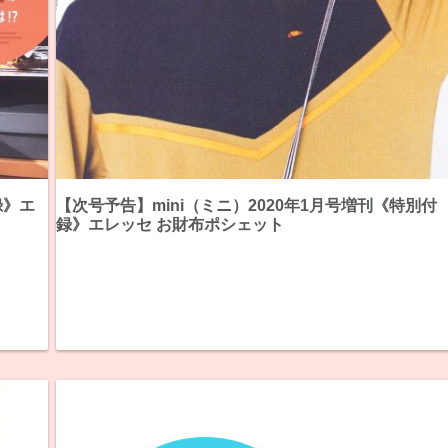
録》エ
【次号予告】mini（ミニ）2020年1月号増刊《特別付
録》エレッセ お財布ポシェット