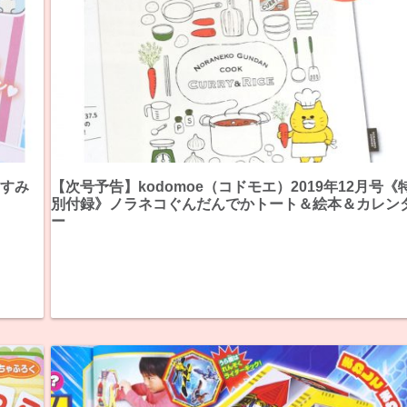
》すみ
【次号予告】kodomoe（コドモエ）2019年12月号《
別付録》ノラネコぐんだんでかトート＆絵本＆カレン
ー