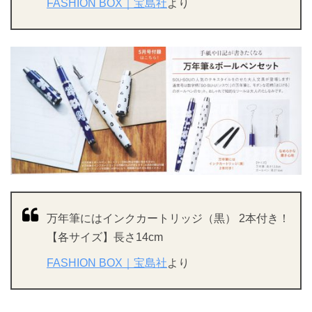
FASHION BOX｜宝島社
より
万年筆にはインクカートリッジ（黒） 2本付き！
【各サイズ】長さ14cm
FASHION BOX｜宝島社
より