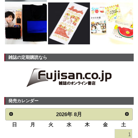
雑誌の定期購読なら
発売カレンダー
2026
年
8月
日
月
火
水
木
金
土
1