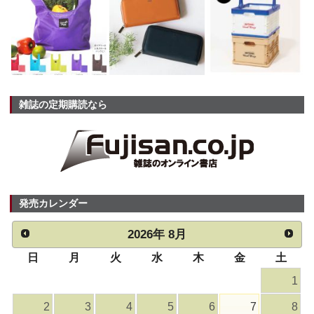
雑誌の定期購読なら
発売カレンダー
2026
年
8月
日
月
火
水
木
金
土
1
2
3
4
5
6
7
8