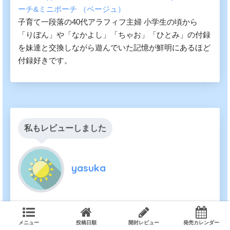
ーチ&ミニポーチ （ベージュ）
子育て一段落の40代アラフィフ主婦 小学生の頃から
「りぼん」や「なかよし」「ちゃお」「ひとみ」の付録
を妹達と交換しながら遊んでいた記憶が鮮明にあるほど
付録好きです。
私もレビューしました
yasuka
【フラゲレビュー】リンネル 2021年9月号《特別付録》
kippis （キッピス）鏡が立って使いやすい 北欧柄ドレッ
メニュー
投稿日順
開封レビュー
発売カレンダー