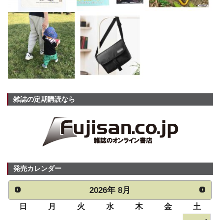
雑誌の定期購読なら
発売カレンダー
2026
年
8月
日
月
火
水
木
金
土