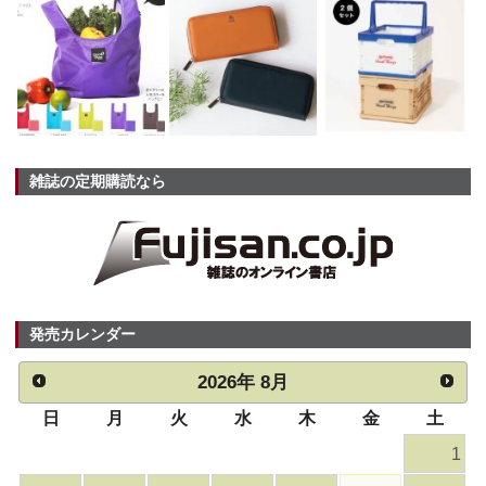
雑誌の定期購読なら
発売カレンダー
2026
年
8月
日
月
火
水
木
金
土
1