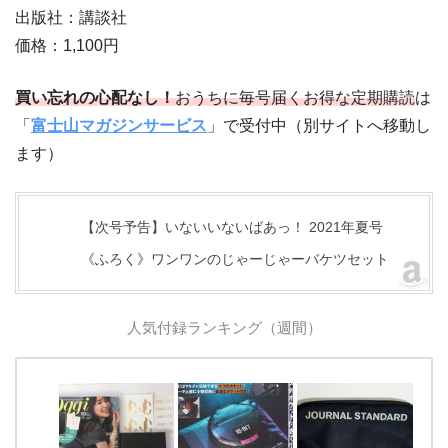
出版社：講談社
価格：1,100円
買い忘れの心配なし！
おうちに毎号届くお得な定期購読
は
「
富士山マガジンサービス
」で受付中（別サイトへ移動し
ます）
【次号予告】いないいないばあっ！ 2021年夏号
《ふろく》ワンワンのじゃーじゃーバケツセット
人気付録ランキング（週間）