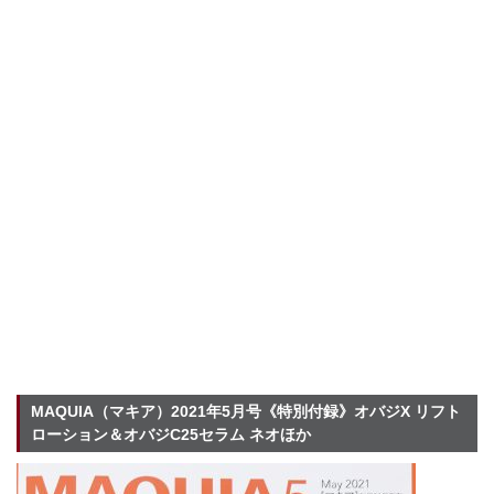
MAQUIA（マキア）2021年5月号《特別付録》オバジX リフト
ローション＆オバジC25セラム ネオほか