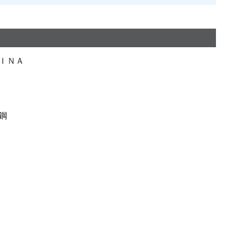
ＩＮＡ
鋼