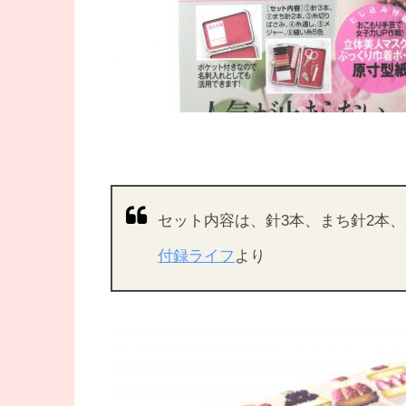
セット内容は、針3本、まち針2本
付録ライフ
より