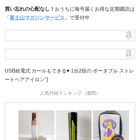
買い忘れの心配なし！
おうちに毎号届くお得な定期購読は
「
富士山マガジンサービス
」で受付中
USB給電式 カールもできる♥ 1台2役の ポータブル ストレ
ートヘアアイロン"]
人気付録ランキング（週間）