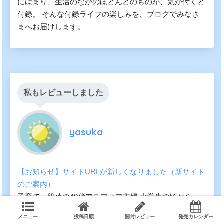
にはまり、生活のなかのほとんどのものが、気が付くと
付録。 そんな付録ライフの楽しみを、ブログでみなさ
まへお届けします。
私もレビューしました
yasuka
【お知らせ】サイトURLが新しくなりました（新サイト
のご案内）
子育て一段落の40代アラフィフ主婦 小学生の頃から
「りぼん」や「なかよし」「ちゃお」「ひとみ」の付録
メニュー
投稿日順
開封レビュー
発売カレンダー
を妹達と交換しながら遊んでいた記憶が鮮明にあるほど