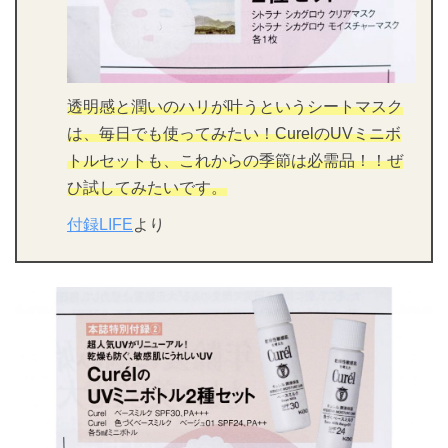
透明感と潤いのハリが叶うというシートマスク
は、毎日でも使ってみたい！CurelのUVミニボ
トルセットも、これからの季節は必需品！！ぜ
ひ試してみたいです。
付録LIFE
より