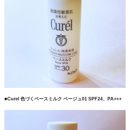
■Curel 色づくベースミルク ベージュ01 SPF24、PA+++