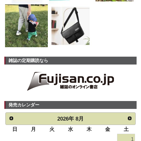
雑誌の定期購読なら
発売カレンダー
2026
年
8月
日
月
火
水
木
金
土
1