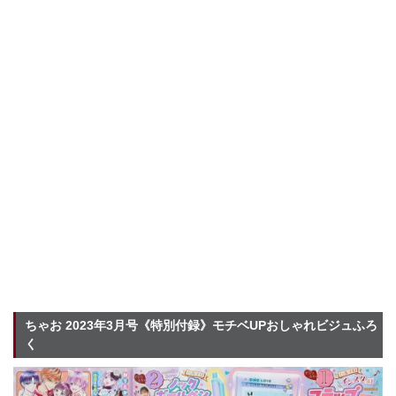
ちゃお 2023年3月号《特別付録》モチベUPおしゃれビジュふろ
く