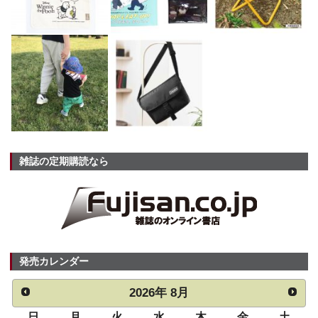
雑誌の定期購読なら
発売カレンダー
2026
年
8月
日
月
火
水
木
金
土